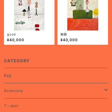
good
無題
¥40,000
¥40,000
CATEGORY
Bag
Accessory
coco
Tーshirt