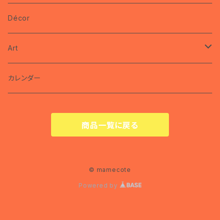
brooch
miyako
Décor
ring
nec
Art
pin
カレンダー
カレンダー
商品一覧に戻る
© mamecote
Powered by