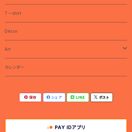
coco
Tーshirt
brooch
miyako
Décor
ring
nec
Art
pin
カレンダー
カレンダー
保存
シェア
LINE
ポスト
PAY IDアプリ