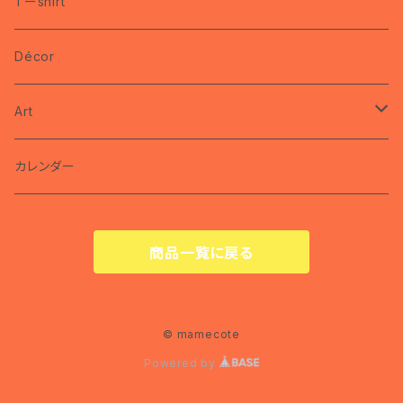
coco
Tーshirt
brooch
miyako
Décor
ring
nec
Art
pin
カレンダー
カレンダー
商品一覧に戻る
© mamecote
Powered by