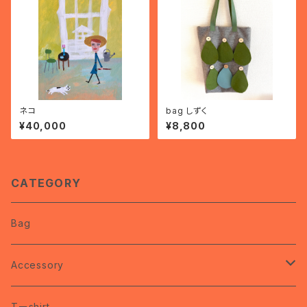
ネコ
bag しずく
¥40,000
¥8,800
CATEGORY
Bag
Accessory
coco
Tーshirt