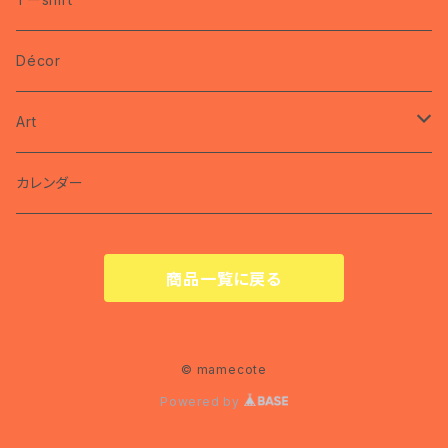
brooch
miyako
Décor
ring
nec
Art
pin
カレンダー
カレンダー
商品一覧に戻る
© mamecote
Powered by